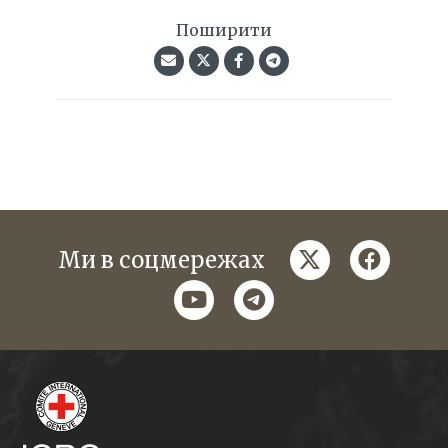
Поширити
twitter
faceboo
Ми в соцмережах
youtube
telegram