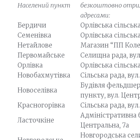
Населений пункт
безкоштовно отри
адресами:
Бердичи
Орлівська сільська
Семенівка
Орлівська сільська
Нетайлове
Магазин “ПП Кол
Первомайське
Селищна рада, вул
Орлівка
Орлівська сільська
Новобахмутівка
Сільська рада, вул
Будівля фельдше
Новоселівка
пункту, вул. Центр
Красногорівка
Сільська рада, вул.
Адміністративна б
Ласточкіне
Центральна, 7а
Новгородська сели