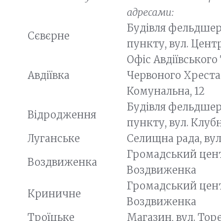
адресами:
Будівля фельдше
Сєвєрне
пункту, вул. Цент
Офіc Aвдіївського
Авдіївка
Червоного Хреста 
Комунальна, 12
Будівля фельдше
Відродження
пункту, вул. Клубн
Луганське
Селищна рада, вул
Громадський центр
Воздвиженка
Воздвиженка
Громадський центр
Криничне
Воздвиженка
Троїцьке
Магазин, вул. Торе