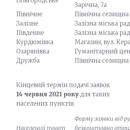
Новгородське
Зарiчна, 7а
Північне
Північна селищна р
Залізне
Залiзна мiська рад
Південне
Залiзна мiська рад
Курдюмівка
Магазин, вул. Кера
Озарянівка
Гуманітарний цент
Дружба
Північна селищна р
Кінцевий термін подачі заявок
14 червня 2021 року
для таких
населених пунктів:
Форму заявки від 
Населений пункт
безкоштовно отри