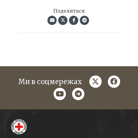
Поделиться
twitter
faceboo
Ми в соцмережах
youtube
telegram