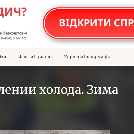
ізи
Факти і цифри
Корисна інформація
лении холода. Зима