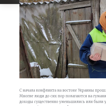
С начала конфликта на востоке Украины прошл
Многие люди до сих пор полагаются на гуман
доходы существенно уменьшились или были ут