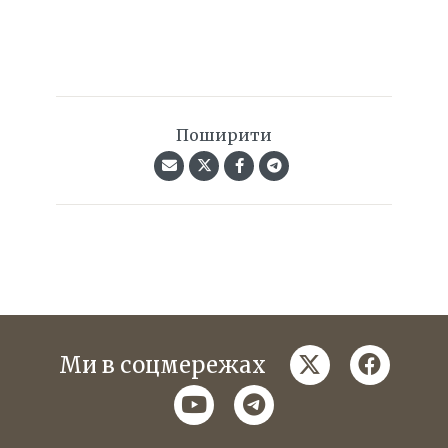
Поширити
twitter
faceboo
Ми в соцмережах
youtube
telegram