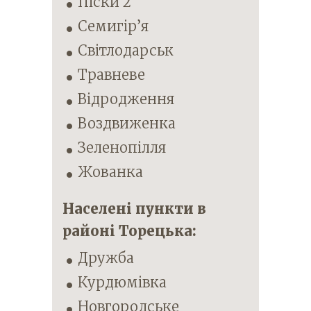
Піски 2
Семигір’я
Світлодарськ
Травневе
Відродження
Воздвиженка
Зеленопілля
Жованка
Населені пункти в
районі Торецька:
Дружба
Курдюмівка
Новгородське