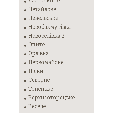
Ласточкине
Нетайлове
Невельське
Новобахмутівка
Новоселівка 2
Опите
Орлівка
Первомайске
Піски
Сєверне
Тоненьке
Верхньоторецьке
Веселе