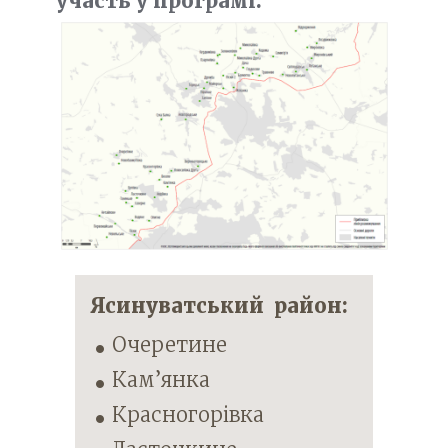
участь у програмі:
Ясин
у
ватський район:
Очеретине
Кам’янка
Красногорівка