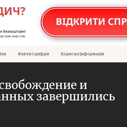
ізи
Факти і цифри
Корисна інформація
свобождение и
анных завершились