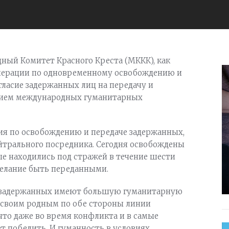
дный Комитет Красного Креста (МККК), как
операции по одновременному освобождению и
гласие задержанных лиц на передачу и
ением международных гуманитарных
ция по освобождению и передаче задержанных,
ейтрального посредника. Сегодня освобождены
рые находились под стражей в течение шести
желание быть переданными.
е задержанных имеют большую гуманитарную
 своим родным по обе стороны линии
 что даже во время конфликта и в самые
 победить. И гуманность в условиях