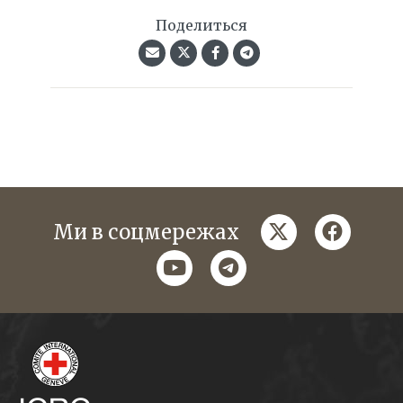
Поделиться
twitter
faceboo
Ми в соцмережах
youtube
telegram