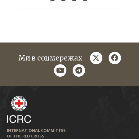
twitter
faceboo
Ми в соцмережах
youtube
telegram
INTERNATIONAL COMMITTEE
OF THE RED CROSS