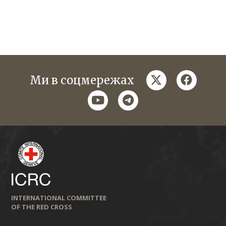
twitter
faceboo
Ми в соцмережах
youtube
telegram
INTERNATIONAL COMMITTEE
OF THE RED CROSS