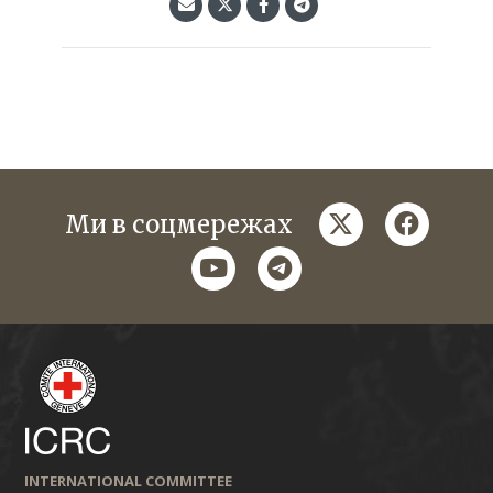
twitter
faceboo
Ми в соцмережах
youtube
telegram
INTERNATIONAL COMMITTEE