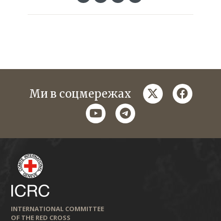
twitter
faceboo
Ми в соцмережах
youtube
telegram
INTERNATIONAL COMMITTEE
OF THE RED CROSS