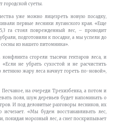
т городской суеты.
чества уже можно лицезреть новую посадку,
живали первые лесники луганского края. «Еще
 5,3 га стоял поврежденный лес, – проводит
убрали, подготовили к посадке, а мы успели до
 сосны из нашего питомника».
а конфликта сгорели тысячи гектаров леса, и
. «Если не убрать сухостой и не расчистить
в летнюю жару леса начнут гореть по-новой»,
 Песчаное, на очереди Трехизбенка, а потом и
асевать поля, шум деревьев будет напоминать о
тров. И под деловитые разговоры лесников, их
о исчезает. «Мы будем восстанавливать лес,
и, покидая морозный лес, а снег поскрипывает