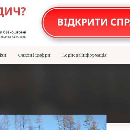
ізи
Факти і цифри
Корисна інформація