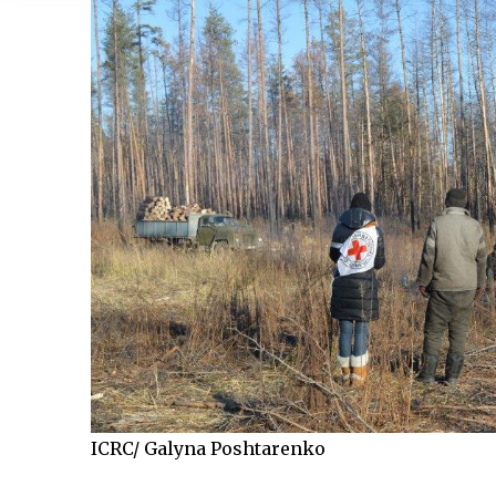
ICRC/ Galyna Poshtarenko