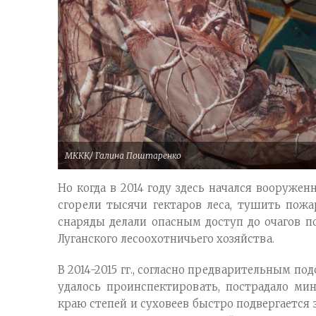
МККК/ Галина Поштаренко
Но когда в 2014 году здесь начался вооружен
сгорели тысячи гектаров леса, тушить пожа
снаряды делали опасным доступ до очагов п
Луганского лесоохотничьего хозяйства.
В 2014-2015 гг., согласно предварительным под
удалось проинспектировать, пострадало мин
краю степей и суховеев быстро подвергается