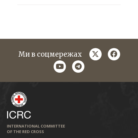
twitter
faceboo
Ми в соцмережах
youtube
telegram
INTERNATIONAL COMMITTEE
OF THE RED CROSS