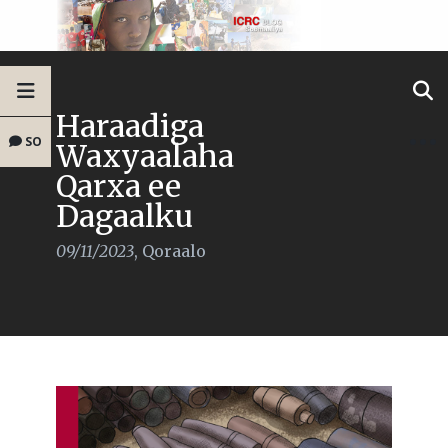
Haraadiga
SO
Waxyaalaha
Qarxa ee
Dagaalku
09/11/2023
,
Qoraalo