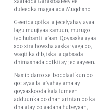
xaafadda Garasbaaleey ee
duleedka magaalada Muqdisho.
Geerida qofka la jecelyahay ayaa
lagu muujiyaa xanuun, murugo
iyo hubanti la’aan. Qoysaska ayaa
soo xira howsha aaska iyaga oo,
waqti ka dib, iska la qabsada
dhimashada qofkii ay jeclaayeen.
Nasiib darro se, boqolaal kun oo
qof ayaa la la’yahay ama ay
qoysaskooda kala lumeen
adduunka oo dhan arintan oo ka
dhalatay colaadaha hubeysan,