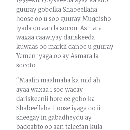
1999-kii. Qoyskeeda ayaa ka soo
guuray gobolka Shabeellaha
hoose oo u soo guuray Muqdisho
iyada oo aan la socon. Asmara
waxaa caawiyay dariskeeda
kuwaas oo markii danbe u guuray
Yemen iyaga oo ay Asmara la
socoto.
“Maalin maalmaha ka mid ah
ayaa waxaa i soo wacay
dariskeenii hore ee gobolka
Shabeellaha Hoose iyaga oo ii
sheegay in gabadheydu ay
badqabto oo aan taleefan kula