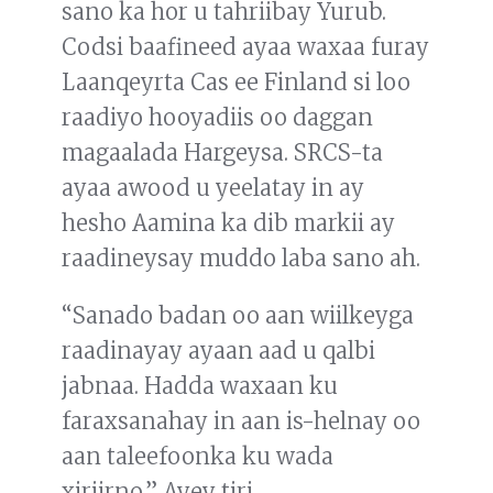
sano ka hor u tahriibay Yurub.
Codsi baafineed ayaa waxaa furay
Laanqeyrta Cas ee Finland si loo
raadiyo hooyadiis oo daggan
magaalada Hargeysa. SRCS-ta
ayaa awood u yeelatay in ay
hesho Aamina ka dib markii ay
raadineysay muddo laba sano ah.
“Sanado badan oo aan wiilkeyga
raadinayay ayaan aad u qalbi
jabnaa. Hadda waxaan ku
faraxsanahay in aan is-helnay oo
aan taleefoonka ku wada
xiriirno.” Ayey tiri.