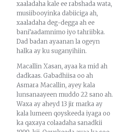
xaaladaha kale ee rabshada wata,
musiibooyinka dabiiciga ah,
xaaladaha deg-degga ah ee
bani’aadamnimo iyo tahriibka.
Dad badan ayaanan la ogeyn
halka ay ku suganyihiin.
Macallin Xasan, ayaa ka mid ah
dadkaas. Gabadhiisa oo ah
Asmara Macallin, ayey kala
lunsanaayeen muddo 22 sano ah.
Waxa ay aheyd 13 jir marka ay
kala lumeen qoyskeeda iyaga oo
ka qaxaya colaadaha sanadkii