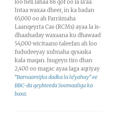
loo heli lahaa 88 qof oo la la’aa.
Intaa waxaa dheer, in ka badan
65,000 oo ah Farriimaha
Laanqeyrta Cas (RCMs) ayaa la is-
dhaafsaday waxaana ku dhawaad
54,000 wicitaano taleefan ah loo
fududeeyay xubnaha qysaska
kala maqan. Isugeyn tiro dhan
2,400 oo magac ayaa laga aqriyay
“Barnaamijka dadka la la’yahay” ee
BBC-da qeybteeda Soomaaliga ka
baxa
.