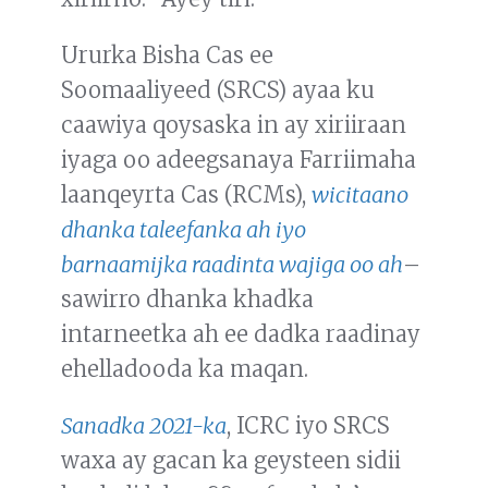
Ururka Bisha Cas ee
Soomaaliyeed (SRCS) ayaa ku
caawiya qoysaska in ay xiriiraan
iyaga oo adeegsanaya Farriimaha
laanqeyrta Cas (RCMs),
wicitaano
dhanka taleefanka ah iyo
barnaamijka raadinta wajiga oo ah
–
sawirro dhanka khadka
intarneetka ah ee dadka raadinay
ehelladooda ka maqan.
Sanadka 2021-ka
, ICRC iyo SRCS
waxa ay gacan ka geysteen sidii