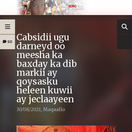
Cabsidii ugu
SO
darneyd oo
meesha ka
baxday ka dib
markii ay
qoysasku
heleen kuwii
ay jeclaayeen
30/08/2021
,
Maqaallo