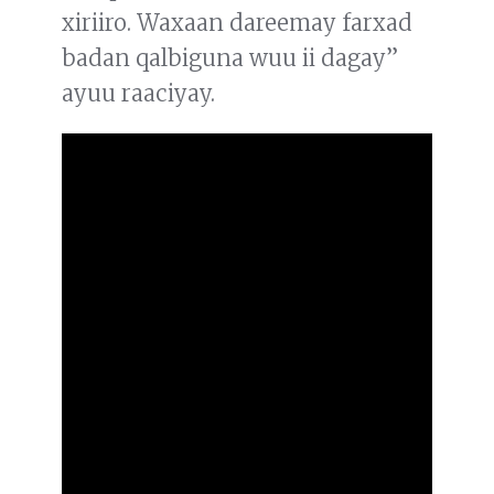
xiriiro. Waxaan dareemay farxad
badan qalbiguna wuu ii dagay”
ayuu raaciyay.