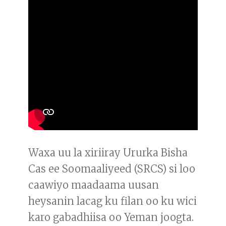
Waxa uu la xiriiray Ururka Bisha
Cas ee Soomaaliyeed (SRCS) si loo
caawiyo maadaama uusan
heysanin lacag ku filan oo ku wici
karo gabadhiisa oo Yeman joogta.