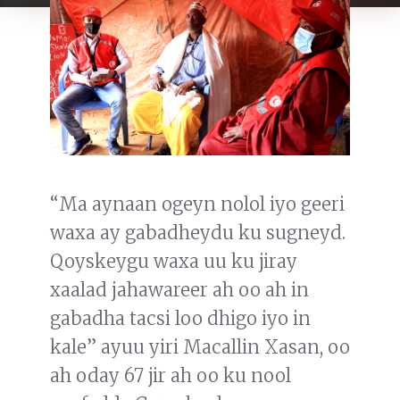
“Ma aynaan ogeyn nolol iyo geeri
waxa ay gabadheydu ku sugneyd.
Qoyskeygu waxa uu ku jiray
xaalad jahawareer ah oo ah in
gabadha tacsi loo dhigo iyo in
kale” ayuu yiri Macallin Xasan, oo
ah oday 67 jir ah oo ku nool