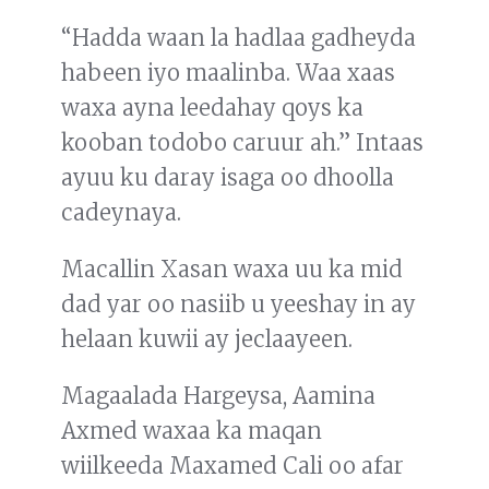
“Hadda waan la hadlaa gadheyda
habeen iyo maalinba. Waa xaas
waxa ayna leedahay qoys ka
kooban todobo caruur ah.” Intaas
ayuu ku daray isaga oo dhoolla
cadeynaya.
Macallin Xasan waxa uu ka mid
dad yar oo nasiib u yeeshay in ay
helaan kuwii ay jeclaayeen.
Magaalada Hargeysa, Aamina
Axmed waxaa ka maqan
wiilkeeda Maxamed Cali oo afar