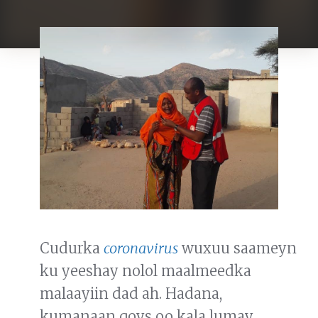
Cudurka
coronavirus
wuxuu saameyn
ku yeeshay nolol maalmeedka
malaayiin dad ah. Hadana,
kumanaan qoys oo kala lumay