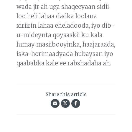
wada jir ah uga shaqeeyaan sidii
loo heli lahaa dadka loolana
xiriirin lahaa eheladooda, iyo dib-
u-mideynta qoysaskii ku kala
lumay masiibooyinka, haajaraada,
iska-horimaadyada hubaysan iyo
qaababka kale ee rabshadaha ah.
Share this article