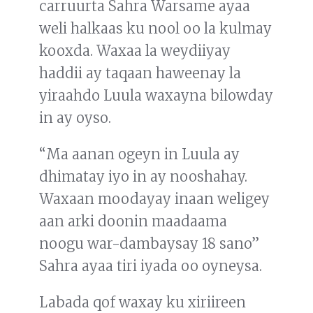
carruurta Sahra Warsame ayaa
weli halkaas ku nool oo la kulmay
kooxda. Waxaa la weydiiyay
haddii ay taqaan haweenay la
yiraahdo Luula waxayna bilowday
in ay oyso.
“Ma aanan ogeyn in Luula ay
dhimatay iyo in ay nooshahay.
Waxaan moodayay inaan weligey
aan arki doonin maadaama
noogu war-dambaysay 18 sano”
Sahra ayaa tiri iyada oo oyneysa.
Labada qof waxay ku xiriireen