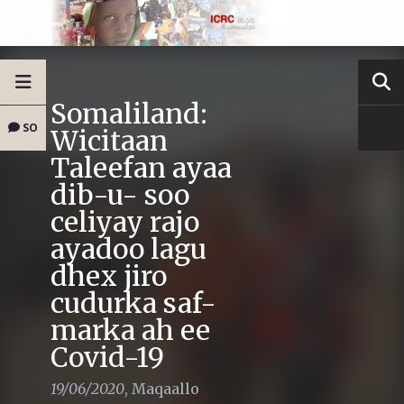
Somaliland:
SO
Wicitaan
Taleefan ayaa
dib-u- soo
celiyay rajo
ayadoo lagu
dhex jiro
cudurka saf-
marka ah ee
Covid-19
19/06/2020
,
Maqaallo