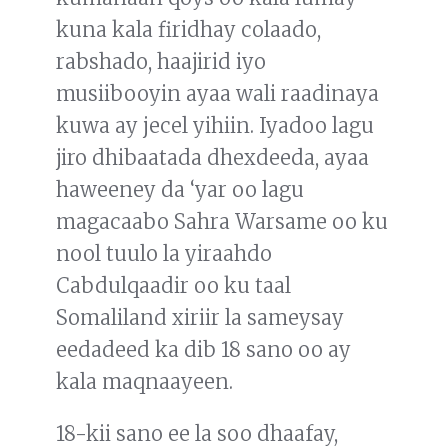
kuna kala firidhay colaado,
rabshado, haajirid iyo
musiibooyin ayaa wali raadinaya
kuwa ay jecel yihiin. Iyadoo lagu
jiro dhibaatada dhexdeeda, ayaa
haweeney da ‘yar oo lagu
magacaabo Sahra Warsame oo ku
nool tuulo la yiraahdo
Cabdulqaadir oo ku taal
Somaliland xiriir la sameysay
eedadeed ka dib 18 sano oo ay
kala maqnaayeen.
18-kii sano ee la soo dhaafay,