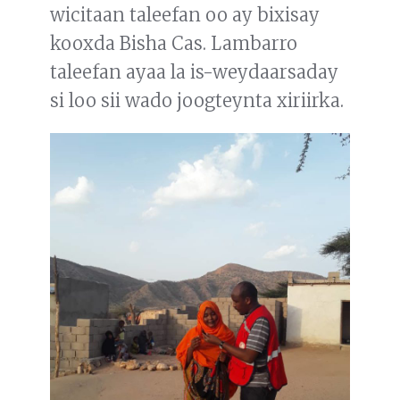
wicitaan taleefan oo ay bixisay
kooxda Bisha Cas. Lambarro
taleefan ayaa la is-weydaarsaday
si loo sii wado joogteynta xiriirka.