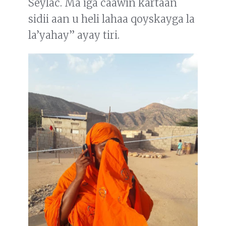
Seylac. Ma iga caawin kartaan
sidii aan u heli lahaa qoyskayga la
la’yahay” ayay tiri.