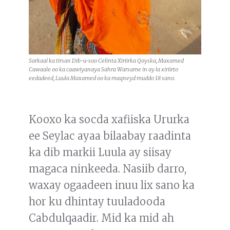
Sarkaal ka tirsan Dib-u-soo Celinta Xiriirka Qoyska, Maxamed
Cawaale oo ka caawiyanaya Sahra Warsame in ay la xiriirto
eedadeed, Luula Maxamed oo ka maqneyd muddo 18 sano.
Kooxo ka socda xafiiska Ururka
ee Seylac ayaa bilaabay raadinta
ka dib markii Luula ay siisay
magaca ninkeeda. Nasiib darro,
waxay ogaadeen inuu lix sano ka
hor ku dhintay tuuladooda
Cabdulqaadir. Mid ka mid ah