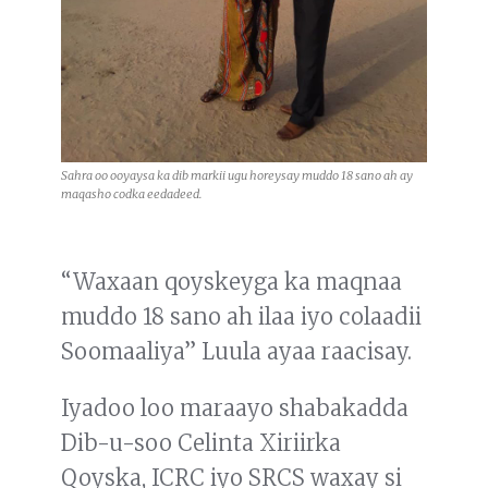
Sahra oo ooyaysa ka dib markii ugu horeysay muddo 18 sano ah ay
maqasho codka eedadeed.
“Waxaan qoyskeyga ka maqnaa
muddo 18 sano ah ilaa iyo colaadii
Soomaaliya” Luula ayaa raacisay.
Iyadoo loo maraayo shabakadda
Dib-u-soo Celinta Xiriirka
Qoyska, ICRC iyo SRCS waxay si