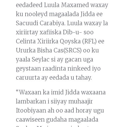
eedadeed Luula Maxamed waxay
ku nooleyd magaalada Jidda ee
Sacuudi Carabiya. Luula waxay la
xiriirtay xafiiska Dib-u- soo
Celinta Xiriirka Qoyska (RFL) ee
Ururka Bisha Cas(SRCS) oo ku
yaala Seylac si ay gacan uga
geystaan raadinta ninkeed iyo
caruurta ay eedada u tahay.
“Waxaan ka imid Jidda waxaana
lambarkan i siiyay muhaajir
Itoobiyaan ah oo aad horay ugu
caawiseen gudaha magaalada