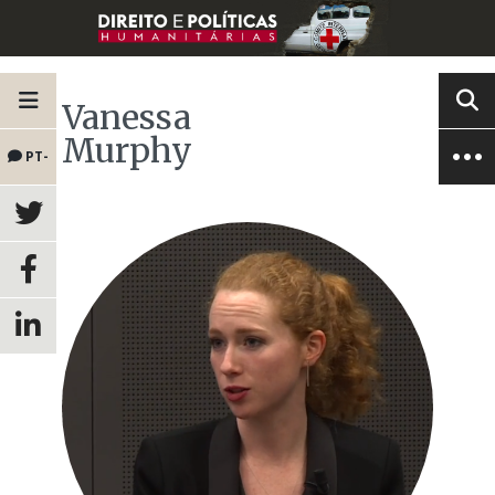
Vanessa
Murphy
PT-
BR