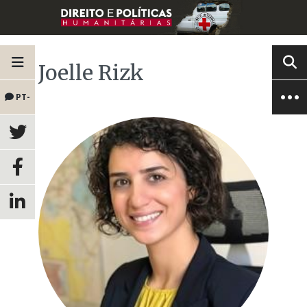
Joelle Rizk
PT-
BR