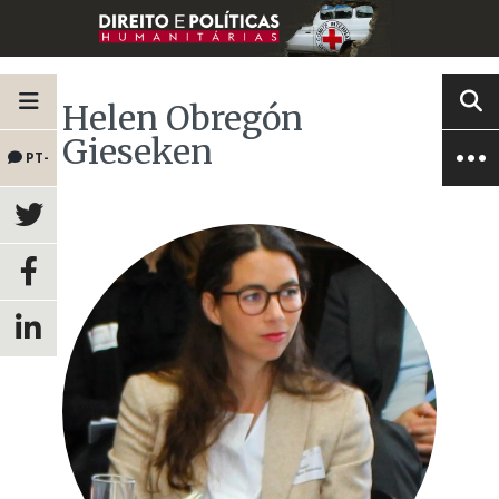
Helen Obregón
Gieseken
PT-
BR