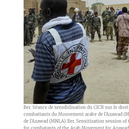
Ber. Séance de sensibilisation du CICR sur le droi
combattants du Mouvement arabe de l'Azawad (MA
de l'Azawad (MNLA). Ber. Sensitization session of
for combatants of the Arab Movement for Azawad