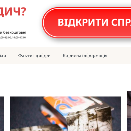
ізи
Факти і цифри
Корисна інформація