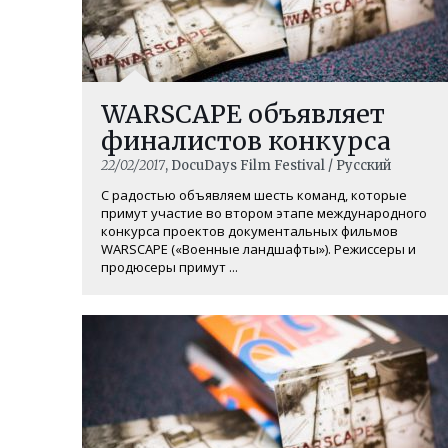
WARSCAPE объявляет
финалистов конкурса
22/02/2017
, DocuDays Film Festival / Русский
С радостью объявляем шесть команд, которые
примут участие во втором этапе международного
конкурса проектов документальных фильмов
WARSCAPE («Военные ландшафты»). Режиссеры и
продюсеры примут ...