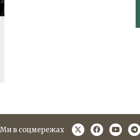
twitter
facebook
youtube
te
Ми в соцмережах