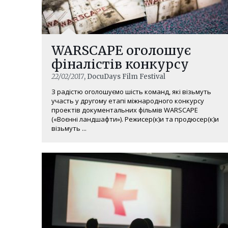
WARSCAPE оголошує
фіналістів конкурсу
22/02/2017
, DocuDays Film Festival
З радістю оголошуємо шість команд, які візьмуть
участь у другому етапі міжнародного конкурсу
проектів документальних фільмів WARSCAPE
(«Воєнні ландшафти»). Режисер(к)и та продюсер(к)и
візьмуть ...