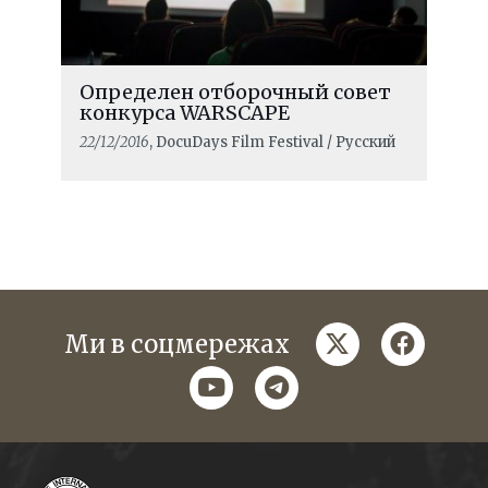
Определен отборочный совет
конкурса WARSCAPE
22/12/2016
, DocuDays Film Festival / Русский
twitter
faceboo
Ми в соцмережах
youtube
telegram