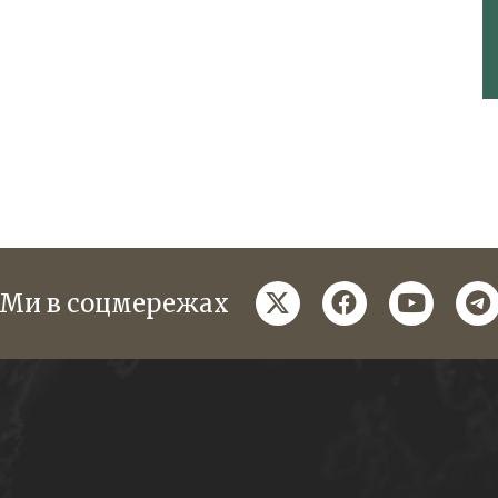
twitter
facebook
youtube
te
Ми в соцмережах