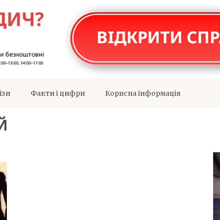
ізи
Факти і цифри
Корисна інформація
Й