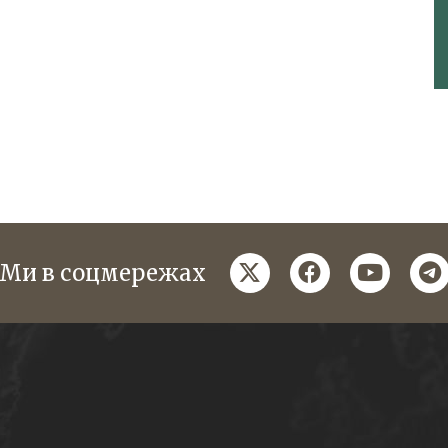
twitter
facebook
youtube
te
Ми в соцмережах