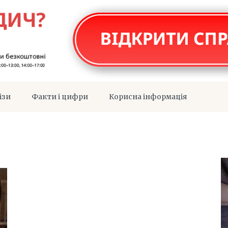
ізи
Факти і цифри
Корисна інформація