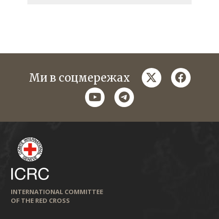
twitter
faceboo
Ми в соцмережах
youtube
telegram
INTERNATIONAL COMMITTEE
OF THE RED CROSS