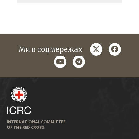
twitter
faceboo
Ми в соцмережах
youtube
telegram
INTERNATIONAL COMMITTEE
OF THE RED CROSS