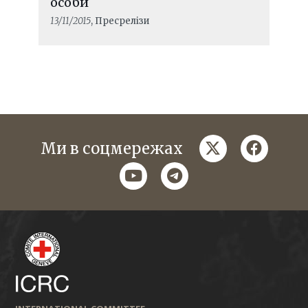
особи
13/11/2015
, Пресрелізи
twitter
faceboo
Ми в соцмережах
youtube
telegram