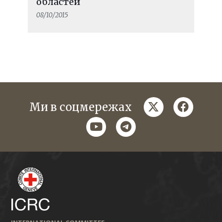
областей
08/10/2015
twitter
faceboo
Ми в соцмережах
youtube
telegram