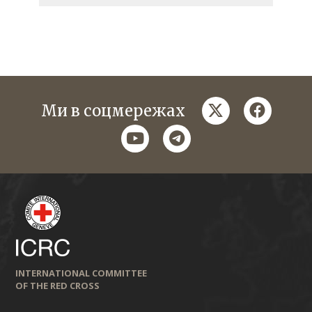
twitter
faceboo
Ми в соцмережах
youtube
telegram
INTERNATIONAL COMMITTEE
OF THE RED CROSS