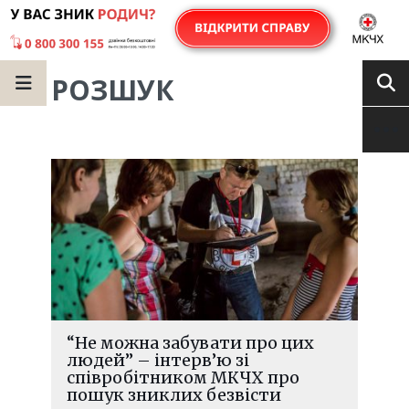
РОЗШУК
“Не можна забувати про цих
людей” – інтерв’ю зі
співробітником МКЧХ про
пошук зниклих безвісти