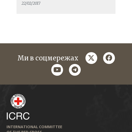
22/02/2017
twitter
faceboo
Ми в соцмережах
youtube
telegram
INTERNATIONAL COMMITTEE
OF THE RED CROSS