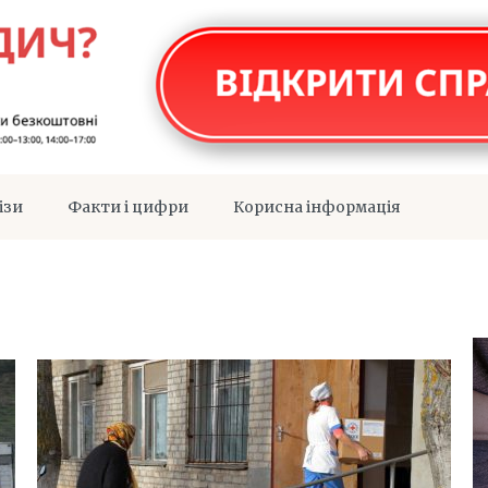
ізи
Факти і цифри
Корисна інформація