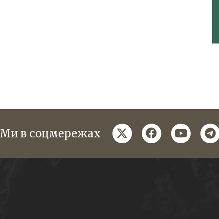
twitter
facebook
youtube
te
Ми в соцмережах