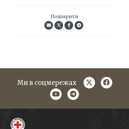
Поширити
twitter
faceboo
Ми в соцмережах
youtube
telegram