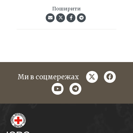
Поширити
twitter
faceboo
Ми в соцмережах
youtube
telegram