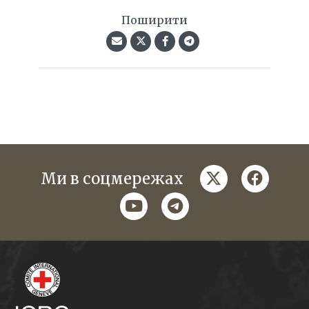
Поширити
twitter
faceboo
Ми в соцмережах
youtube
telegram