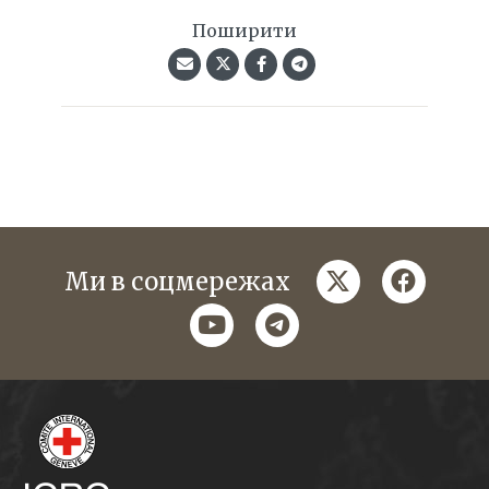
Поширити
twitter
faceboo
Ми в соцмережах
youtube
telegram