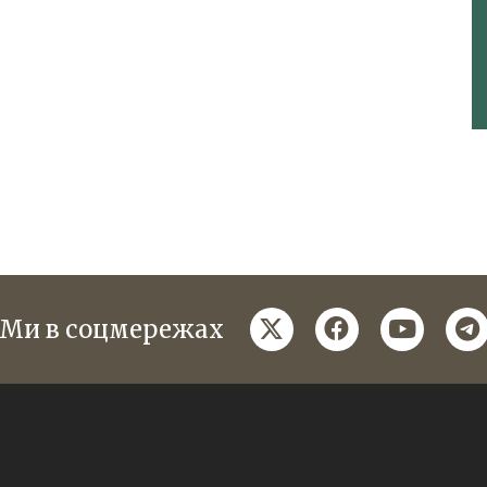
twitter
facebook
youtube
te
Ми в соцмережах