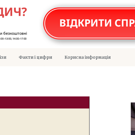
ізи
Факти і цифри
Корисна інформація