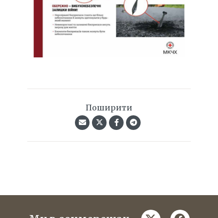
Поширити
twitter
faceboo