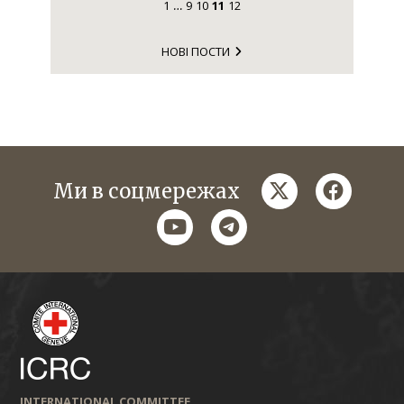
1
9
10
11
12
…
НОВІ ПОСТИ
twitter
faceboo
Ми в соцмережах
youtube
telegram
INTERNATIONAL COMMITTEE