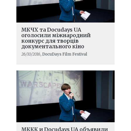
МКЧХ та Docudays UA
оголосили міжнародний
конкурс для творців
документального кіно
26/10/2016
, DocuDays Film Festival
МККК и Docudays UA объявили