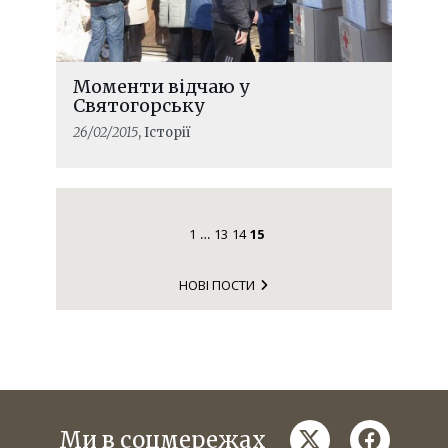
Моменти відчаю у
Святогорську
26/02/2015
, Історії
1
13
14
15
…
НОВІ ПОСТИ
twitter
faceboo
Ми в соцмережах