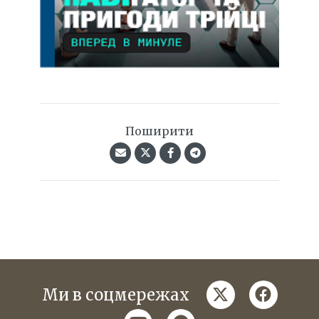
Поширити
twitter
faceboo
Ми в соцмережах
youtube
telegram