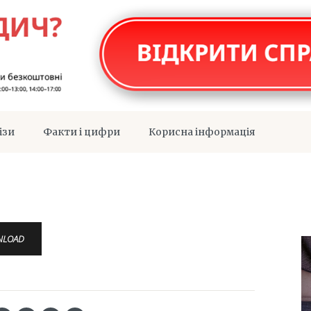
ізи
Факти і цифри
Корисна інформація
NLOAD