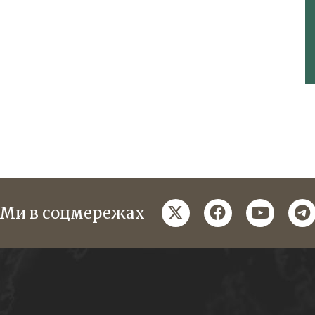
twitter
facebook
youtube
te
Ми в соцмережах