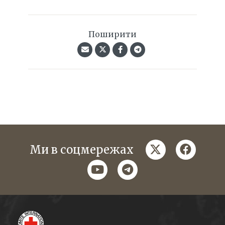
Поширити
twitter
faceboo
Ми в соцмережах
youtube
telegram