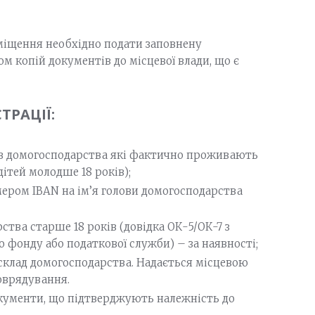
міщення необхідно подати заповнену
 копій документів до місцевої влади, що є
ТРАЦІЇ:
нів домогосподарства які фактично проживають
ітей молодше 18 років);
омером IBAN на ім’я голови домогосподарства
ства старше 18 років (довідка ОК-5/ОК-7 з
го фонду або податкової служби) – за наявності;
склад домогосподарства. Надається місцевою
оврядування.
окументи, що підтверджують належність до