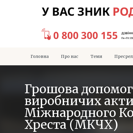
Головна
Про нас
Теми
Пресрел
Грошова допомог
виробничих актив
Міжнародного Ко
Хреста (МКЧХ)