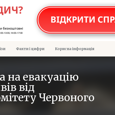
ізи
Факти і цифри
Корисна інформація
а на евакуацію
ів від
мітету Червоного