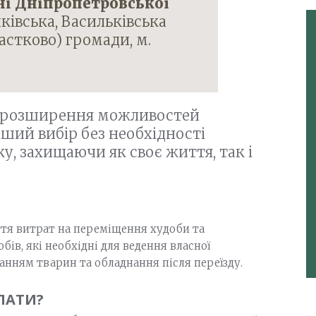
і Дніпропетровської
ківська, Васильківська
астково) громади, м.
а розширення можливостей
ший вибір без необхідності
у, захищаючи як своє життя, так і
ття витрат на переміщення худоби та
бів, які необхідні для ведення власної
манням тварин та обладнання після переїзду.
ЛАТИ?