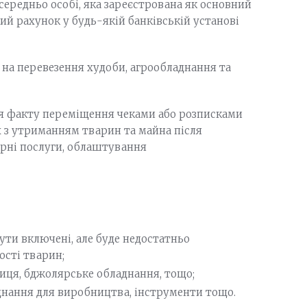
середньо особі, яка зареєстрована як основний
ий рахунок у будь-якій банківській установі
 на перевезення худоби, агрообладнання та
ня факту переміщення чеками або розписками
 з утриманням тварин та майна після
арні послуги, облаштування
ути включені, але буде недостатньо
ості тварин;
иця, бджолярське обладнання, тощо;
днання для виробництва, інструменти тощо.