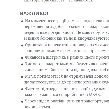
категорії вразливості – за наявності.
ВАЖЛИВО!
На момент реєстрації домогосподарство по
переміщення худоби, сільськогосподарського 
ведення власної діяльності. Це мають бути ло
ведення бойових дій та не підпорядковуютьс
Організація перевезення проводиться само
грошову допомогу в рамках цього проєкту.
Фінансова підтримка в рамках цього проєкт
З домогосподарствами, які будуть включені 
зазначенням обов’язків та відповідальності с
МКЧХ покладається на отримувачів допомог
що застосовуються до транспортування худоб
Фактом підтвердження релокації буде наявн
надати за запитом співробітників МКЧХ.
Через епідеміологічні ризики транспортува
покривається.