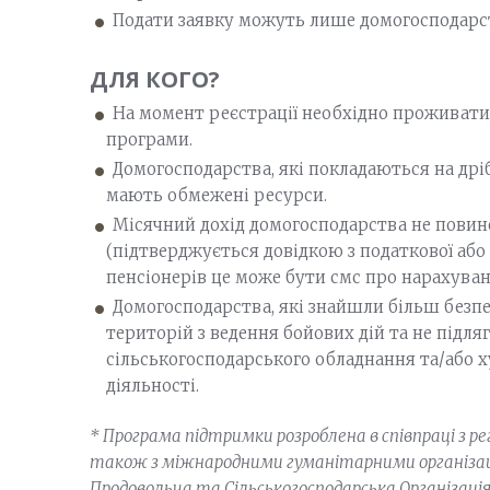
Подати заявку можуть лише домогосподарств
ДЛЯ КОГО?
На момент реєстрації необхідно проживати 
програми.
Домогосподарства, які покладаються на дрі
мають обмежені ресурси.
Місячний дохід домогосподарства не повин
(підтверджується довідкою з податкової або 
пенсіонерів це може бути смс про нарахуванн
Домогосподарства, які знайшли більш безпеч
територій з ведення бойових дій та не підля
сільськогосподарського обладнання та/або х
діяльності.
* Програма підтримки розроблена в співпраці з р
також з міжнародними гуманітарними організаці
Продовольча та Сільськогосподарська Організація