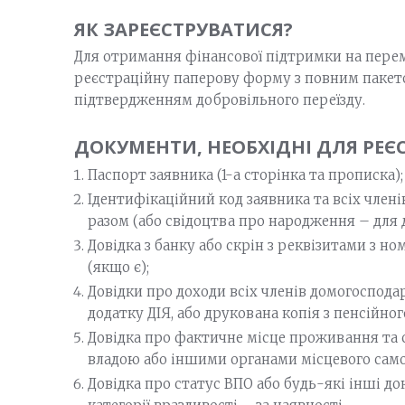
ЯК ЗАРЕЄСТРУВАТИСЯ?
Для отримання фінансової підтримки на пере
реєстраційну паперову форму з повним пакетом
підтвердженням добровільного переїзду.
ДОКУМЕНТИ, НЕОБХІДНІ ДЛЯ РЕЄС
Паспорт заявника (1-а сторінка та прописка);
Ідентифікаційний код заявника та всіх чле
разом (або свідоцтва про народження – для д
Довідка з банку або скрін з реквізитами з н
(якщо є);
Довідки про доходи всіх членів домогосподар
додатку ДІЯ, або друкована копія з пенсійно
Довідка про фактичне місце проживання та 
владою або іншими органами місцевого сам
Довідка про статус ВПО або будь-які інші д