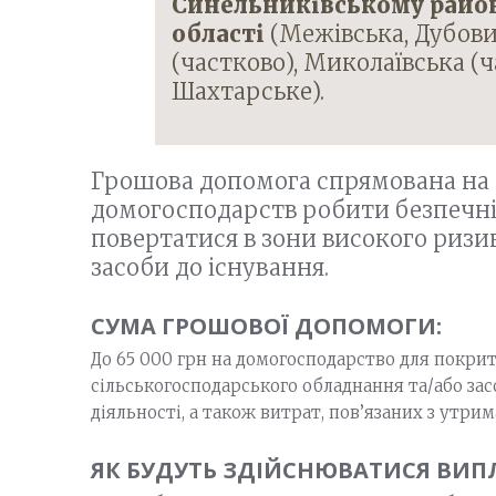
Синельниківському район
області
(Межівська, Дубови
(частково), Миколаївська (ч
Шахтарське).
Грошова допомога спрямована н
домогосподарств робити безпечні
повертатися в зони високого ризик
засоби до існування.
СУМА ГРОШОВОЇ ДОПОМОГИ:
До 65 000 грн на домогосподарство для покри
сільськогосподарського обладнання та/або засо
діяльності, а також витрат, пов’язаних з утри
ЯК БУДУТЬ ЗДІЙСНЮВАТИСЯ ВИП