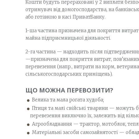
Кошти будуть перераховані у 2 виплати безпо
отримувач від домогосподарства, на банківськ
або готівкою в касі ПриватБанку.
1-ша частина призначена для покриття витрат
майна підприємницької діяльності.
2-га частина — надходить після підтверджен
—призначена для покриття витрат, пов’язаних
перевезення (напр., витрати на корм, ветерин
сільськогосподарських приміщень).
ЩО МОЖНА ПЕРЕВОЗИТИ?
Велика та мала рогата худоба;
Птиця та малі свійські тварини — можуть б
перевезення виключно їх, залежить від кільк
Агрообладнання — трактор, мотоблок, тепл
Матеріальні засоби самозайнятості — обла