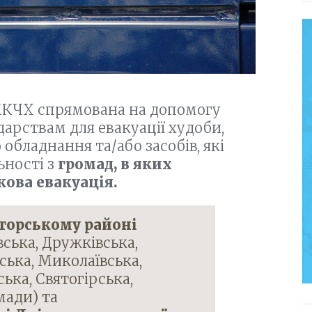
МКЧХ спрямована на допомогу
арствам для евакуації худоби,
обладнання та/або засобів, які
ьності з
громад, в яких
кова евакуація.
торському районі
вська, Дружківська,
ська, Миколаївська,
ька, Святогірська,
мади) та