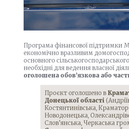
Програма фінансової підтримки 
економічно вразливим домогоспод
основного сільськогосподарського 
необхідні для ведення власної діял
оголошена обов’язкова або част
Проєкт оголошено в
Крама
Донецької області
(Андрії
Костянтинівська, Краматор
Новодонецька, Олександрівс
Слов’янська, Черкаська гро