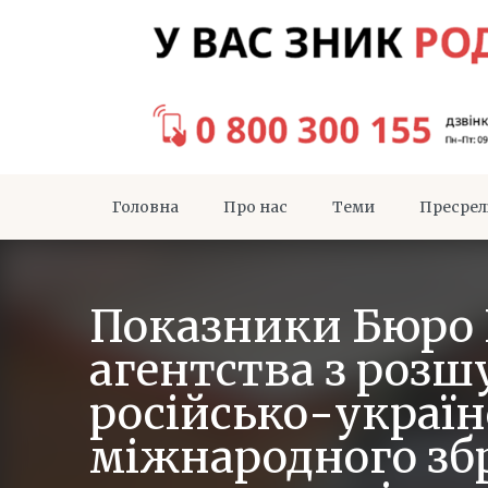
Головна
Про нас
Теми
Пресрел
Показники Бюро 
агентства з роз
російсько-україн
міжнародного зб