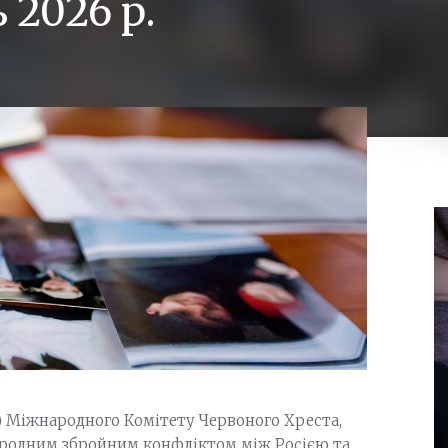
 2026 р.
) Міжнародного Комітету Червоного Хреста,
жнародним збройним конфліктом між Росією та