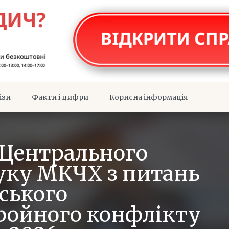
ізи
Факти і цифри
Корисна інформація
Центрального
шуку МКЧХ з питань
ського
ройного конфлікту