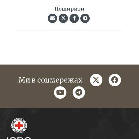
Поширити
twitter
faceboo
Ми в соцмережах
youtube
telegram