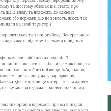
н конфлікту передає своєму інформаційному
ятому та шостому абзацах цієї статті, про
 під її владу та належить до однієї із
держави або держави, що не воюють, діють так
рийняли на своїй території.
покровительок та, з іншого боку, Центрального
айно надсилає ці відомості якомога швидшим
інформувати найближчих родичів. З
ті повинні включати, наскільки це можливо для
овополоненого його прізвище, ім’я, звання,
омер, місце та повну дату народження,
батька, дівоче прізвище матері, ім’я та адресу
у, на яку можна надіслати кореспонденцію для
овідних органів відомості про всі випадки
спіталізації та смерті й передає такі відомості