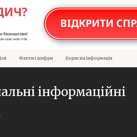
ізи
Факти і цифри
Корисна інформація
нальні інформаційні
о