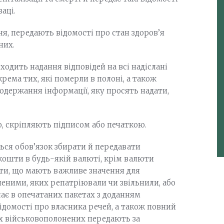
аці.
я, передають відомості про стан здоров’я
них.
ходить надання відповідей на всі надіслані
рема тих, які померли в полоні, а також
 одержання інформації, яку просять надати,
ро, скріпляють підписом або печаткою.
ться обов’язок збирати й передавати
 кошти в будь-якій валюті, крім валюти
нти, що мають важливе значення для
еними, яких репатріювали чи звільнили, або
лає в опечатаних пакетах з доданням
відомості про власника речей, а також повний
ких військовополонених передають за