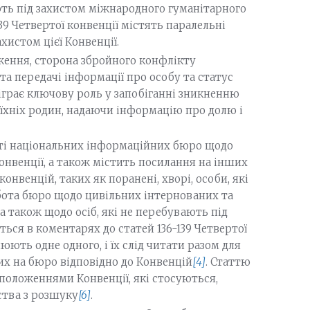
ають під захистом міжнародного гуманітарного
139 Четвертої конвенції містять паралельні
хистом цієї Конвенції.
ення, сторона збройного конфлікту
 та передачі інформації про особу та статус
іграє ключову роль у запобіганні зникненню
їхніх родин, надаючи інформацію про долю і
ті національних інформаційних бюро щодо
онвенції, а також містить посилання на інших
конвенцій, таких як поранені, хворі, особи, які
бота бюро щодо цивільних інтернованих та
, а також щодо осіб, які не перебувають під
ься в коментарях до статей 136-139 Четвертої
ють одне одного, і їх слід читати разом для
их на бюро відповідно до Конвенцій
[4]
. Статтю
положеннями Конвенції, які стосуються,
ства з розшуку
[6]
.