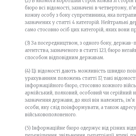
(2) В якомога коротший строк кожна зі сторі
бюро всі відомості, зазначені в четвертому, п’
кожну особу з боку супротивника, яка потрапила
зазначених у статті 4 категорій. Нейтральні 
само стосовно осіб цих категорій, яких вони п
(3) За посередництвом, з одного боку, держав-
агентства, зазначеного в статті 123, бюро нег
способом відповідним державам.
(4) Ці відомості дають можливість швидко по
урахуванням положень статті 17, такі відомос
інформаційного бюро, стосовно кожного військ
армійський, полковий, особовий чи серійний н
зазначення держави, до якої він належить, ім’я 
особи, яку слід поінформувати, а також адрес
військовополоненого.
(5) Інформаційне бюро одержує від різних відп
переміщення, звільнення, репатріації, втечі, го