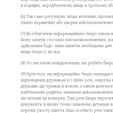
в порядку, передбаченому вище в третьому абз
(6) Так само регулярно, якщо можливо, щотижн
тяжко поранених або хворих військовополоне
(7) До обов’язків інформаційного бюро також в
йому запити стосовно військовополонених, зок
здійснення будь-яких запитів, необхідних для
якщо бюро її не має.
(8) Усі письмові повідомлення, які робить бю
(9) Крім того, на інформаційне бюро покладає
відповідним державам усі цінні речі, зокрема
держави, що тримає в полоні, а також докуме
найближчих родичів, залишені військовополон
які втекли чи померли. Такі речі Бюро переси
документа, в якому точно зазначено детальні 
перелік умісту пакета. Інші особисті речі та