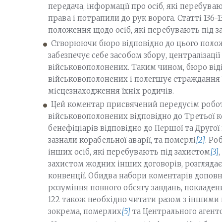
передача, інформації про осіб, які перебув
права і потрапили до рук ворога. Статті 136-
положення щодо осіб, які перебувають під за
Створюючи бюро відповідно до цього полож
забезпечує себе засобом збору, централізації
військовополонених. Таким чином, бюро від
військовополонених і полегшує страждання 
місцезнаходження їхніх родичів.
Цей коментар присвячений передусім робо
військовополонених відповідно до Третьої к
бенефіціарів відповідно до Першої та Другої 
зазнали корабельної аварії, та померлі
[2]
. Ро
інших осіб, які перебувають під захистом
[3]
захистом жодних інших договорів, розглядаєт
конвенції. Обидва набори коментарів доповню
розуміння повного обсягу завдань, покладен
122 також необхідно читати разом з іншими 
зокрема, померлих
[5]
та Центрального агент