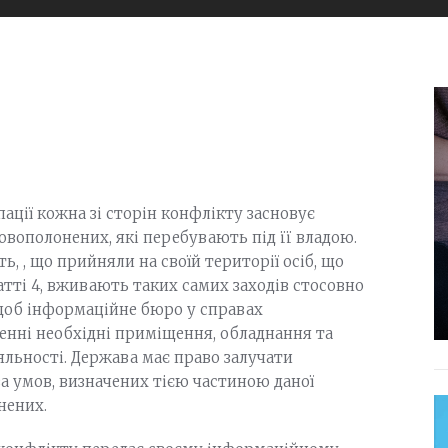
пації кожна зі сторін конфлікту засновує
вополонених, які перебувають під її владою.
, , що прийняли на своїй території осіб, що
татті 4, вживають таких самих заходів стосовно
 щоб інформаційне бюро у справах
енні необхідні приміщення, обладнання та
яльності. Держава має право залучати
а умов, визначених тією частиною даної
нених.