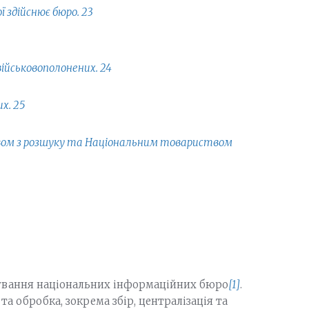
 здійснює бюро. 23
ійськовополонених. 24
х. 25
вом з розшуку та Національним товариством
нування національних інформаційних бюро
[1]
.
а обробка, зокрема збір, централізація та