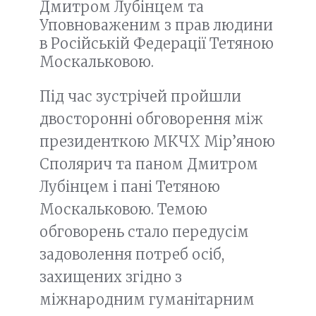
Дмитром Лубінцем та
Уповноваженим з прав людини
в Російській Федерації Тетяною
Москальковою.
Під час зустрічей пройшли
двосторонні обговорення між
президенткою МКЧХ Мір’яною
Сполярич та паном Дмитром
Лубінцем і пані Тетяною
Москальковою. Темою
обговорень стало передусім
задоволення потреб осіб,
захищених згідно з
міжнародним гуманітарним