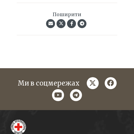
Поширити
twitter
faceboo
Ми в соцмережах
youtube
telegram