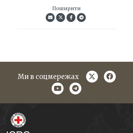
Поширити
twitter
faceboo
Ми в соцмережах
youtube
telegram