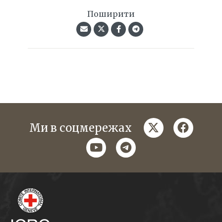
Поширити
twitter
faceboo
Ми в соцмережах
youtube
telegram